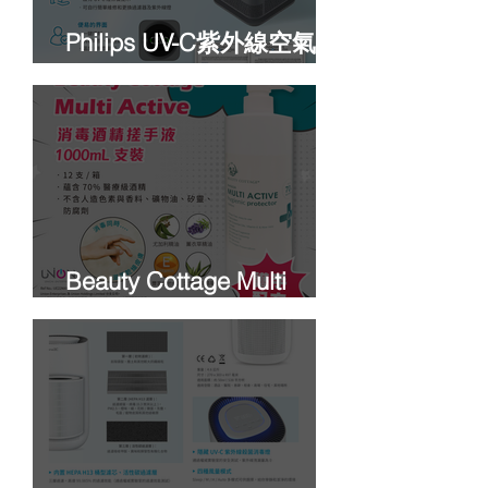
Philips UV-C紫外線空氣消
毒殺菌機
Beauty Cottage Multi
Active Hand Sanitizer