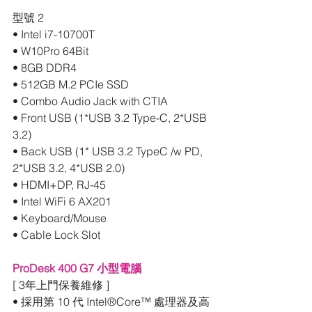
型號 2
• Intel i7-10700T
• W10Pro 64Bit
• 8GB DDR4
• 512GB M.2 PCIe SSD 
• Combo Audio Jack with CTIA
• Front USB (1*USB 3.2 Type-C, 2*USB 
3.2)
• Back USB (1* USB 3.2 TypeC /w PD, 
2*USB 3.2, 4*USB 2.0)
• HDMI+DP, RJ-45
• Intel WiFi 6 AX201
• Keyboard/Mouse
• Cable Lock Slot
ProDesk 400 G7 小型電腦
[ 3年上門保養維修 ]
• 採用第 10 代 Intel®Core™ 處理器及高