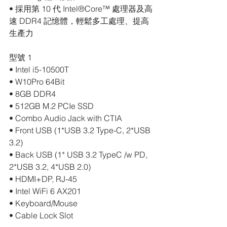
• 採用第 10 代 Intel®Core™ 處理器及高
速 DDR4 記憶體，輕鬆多工處理、提高
生產力
型號 1
• Intel i5-10500T
• W10Pro 64Bit
• 8GB DDR4
• 512GB M.2 PCIe SSD 
• Combo Audio Jack with CTIA
• Front USB (1*USB 3.2 Type-C, 2*USB 
3.2)
• Back USB (1* USB 3.2 TypeC /w PD, 
2*USB 3.2, 4*USB 2.0)
• HDMI+DP, RJ-45
• Intel WiFi 6 AX201
• Keyboard/Mouse
• Cable Lock Slot