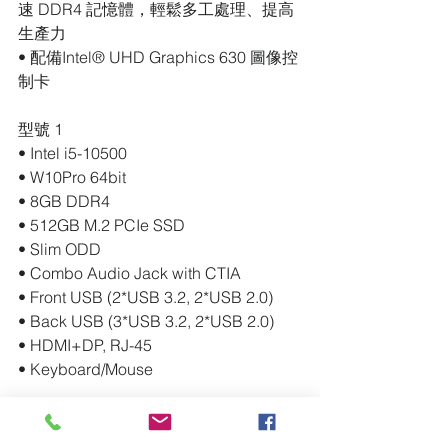
速 DDR4 記憶體，輕鬆多工處理、提高
生產力
• 配備Intel® UHD Graphics 630 圖像控
制卡
型號 1
• Intel i5-10500
• W10Pro 64bit
• 8GB DDR4
• 512GB M.2 PCIe SSD
• Slim ODD
• Combo Audio Jack with CTIA
• Front USB (2*USB 3.2, 2*USB 2.0)
• Back USB (3*USB 3.2, 2*USB 2.0)
• HDMI+DP, RJ-45
• Keyboard/Mouse
型號 2
• Intel i7-10700