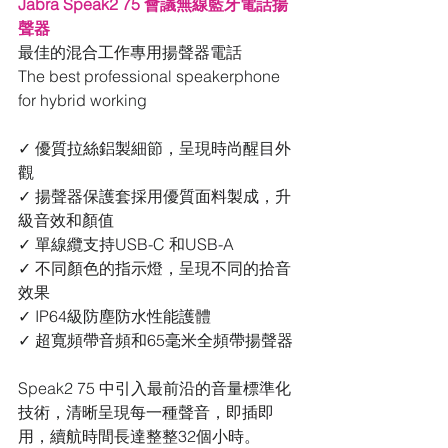
Jabra Speak2 75 會議無線藍牙電話揚
聲器
最佳的混合工作專用揚聲器電話
The best professional speakerphone 
for hybrid working
✓ 優質拉絲鋁製細節，呈現時尚醒目外
觀
✓ 揚聲器保護套採用優質面料製成，升
級音效和顏值
✓ 單線纜支持USB-C 和USB-A 
✓ 不同顏色的指示燈，呈現不同的拾音
效果
✓ IP64級防塵防水性能護體
✓ 超寬頻帶音頻和65毫米全頻帶揚聲器
Speak2 75 中引入最前沿的音量標準化
技術，清晰呈現每一種聲音，即插即
用，續航時間長達整整32個小時。