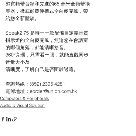
超寬頻帶音頻和先進的65 毫米全頻帶揚
聲器，徹底顛覆便攜式全向麥克風，帶
給您全新體驗。
Speak2 75 是唯一一款配備自定義音質
指示燈的全向麥克風，無論您在會議室
的哪個角落，都能清晰拾音。
360°亮環，只需看一眼，就能直觀同步
音量大小及
清晰度，了解自己是否距離過遠。
查詢熱線︰(852) 2395 4281
電郵地址︰eorder@union.com.hk
Computers & Peripherals
Audio & Visual Solution