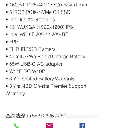
• 16GB DDR5-4800 On-Board Ram
• 512GB PCIe-NVMe G4 SSD
• Intel Iris Xe Graphics
• 13" WUXGA (1920x1200) IPS
• Intel Wifi 6E AX211 AX+BT
• FPR
• FHD IR/RGB Camera
• 4 Cell 57Wh Rapid Charge Battery
• 65W USB-C AC adapter
• W11P DG W10P
• 3 Yrs Sealed Battery Warranty
• 3 Yrs NBD On-site Premier Support 
Warranty 
查詢熱線︰(852) 2395 4281
電郵地址︰eorder@union.com.hk
Computers & Peripherals