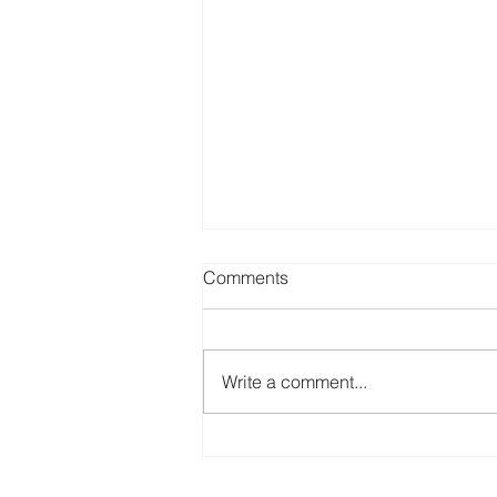
Comments
Write a comment...
Jabra Professional Work
Headsets