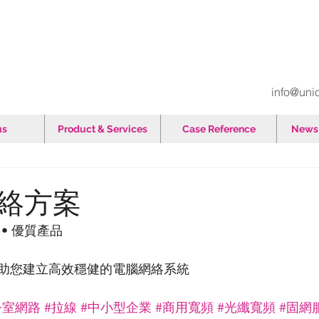
info@uni
us
Product & Services
Case Reference
News 
絡方案
 • 優質產品
助您建立高效穩健的電腦網絡系統
公室網路
#拉線
#中小型企業
#商用寬頻
#光纖寬頻
#固網