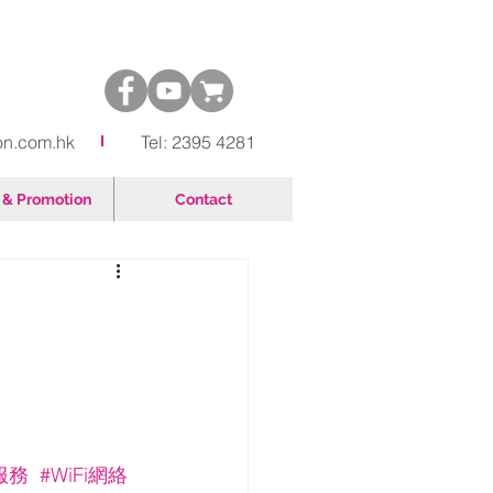
on.com.hk
Tel: 2395 4281
& Promotion
Contact
服務
#WiFi網絡